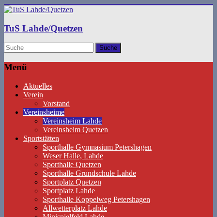
TuS Lahde/Quetzen
Menü
Aktuelles
Verein
Vorstand
Vereinsheime
Vereinsheim Lahde
Vereinsheim Quetzen
Sportstätten
Sporthalle Gymnasium Petershagen
Weser Halle, Lahde
Sporthalle Quetzen
Sporthalle Grundschule Lahde
Sportplatz Quetzen
Sportplatz Lahde
Sporthalle Koppelweg Petershagen
Allwetterplatz Lahde
Minispielfeld Lahde