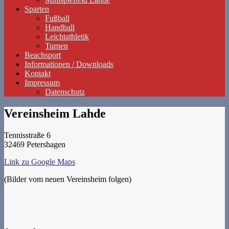
Sparten
Fußball
Handball
Leichtathletik
Turnen
Beachsport
Informationen / Downloads
Kontakt
Impressum
Datenschutz
Vereinsheim Lahde
Tennisstraße 6
32469 Petershagen
Link zu Google Maps
(Bilder vom neuen Vereinsheim folgen)