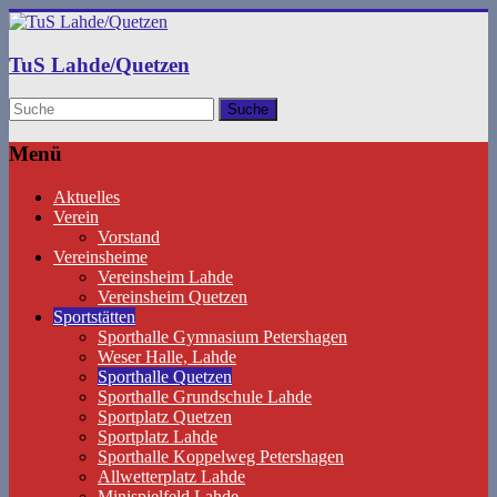
TuS Lahde/Quetzen
Menü
Aktuelles
Verein
Vorstand
Vereinsheime
Vereinsheim Lahde
Vereinsheim Quetzen
Sportstätten
Sporthalle Gymnasium Petershagen
Weser Halle, Lahde
Sporthalle Quetzen
Sporthalle Grundschule Lahde
Sportplatz Quetzen
Sportplatz Lahde
Sporthalle Koppelweg Petershagen
Allwetterplatz Lahde
Minispielfeld Lahde