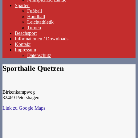
Sparten
Fußball
Handball
Leichtathletik
Turnen
Beachsport
Informationen / Downloads
Kontakt
Impressum
Datenschutz
Sporthalle Quetzen
Birkenkampweg
32469 Petershagen
Link zu Google Maps